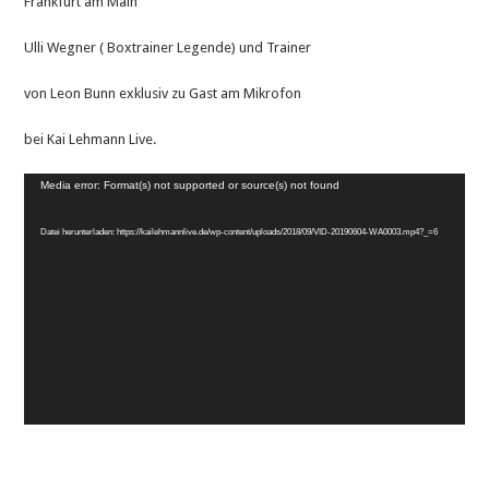
Frankfurt am Main
Ulli Wegner ( Boxtrainer Legende) und Trainer
von Leon Bunn exklusiv zu Gast am Mikrofon
bei Kai Lehmann Live.
Video-
Media error: Format(s) not supported or source(s) not found
Player
Datei herunterladen: https://kailehmannlive.de/wp-content/uploads/2018/09/VID-20190604-WA0003.mp4?_=6