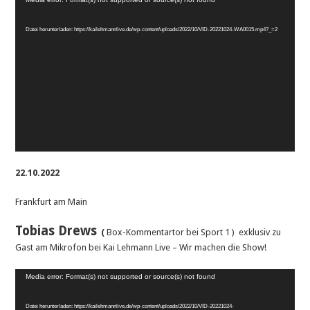
Player
Datei herunterladen: https://kailehmannlive.de/wp-content/uploads/2022/10/VID-20221024-WA0015.mp4?_=2
22.10.2022
Frankfurt am Main
Tobias Drews
(
Box-Kommentartor bei Sport 1 ) exklusiv zu
Gast am Mikrofon bei Kai Lehmann Live – Wir machen die Show!
Video-
Media error: Format(s) not supported or source(s) not found
Player
Datei herunterladen: https://kailehmannlive.de/wp-content/uploads/2022/10/VID-20221024-