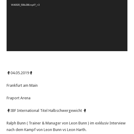
WA0020_508x288.mp4?_=3
🥊04.05.2019🥊
Frankfurt am Main
Fraport Arena
🥊IBF International Titel Halbschwergewicht 🥊
Ralph Bunn ( Trainer & Manager von Leon Bunn ) im exklusiv Interview
nach dem Kampf von Leon Bunn vs Leon Harth.