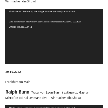
Wir machen die Show!
Video-
Media error: Format(s) not supported or source(s) not found
Player
Datei herunterladen: https://kailehmannlive.de/wp-content/uploads/2022/10/VID-20221024-
WA0016_594x336.mp4?_=1
20.10.2022
Frankfurt am Main
Ralph Bunn
( Vater von Leon Bunn ) exklusiv zu Gast am
Mikrofon bei Kai Lehmann Live – Wir machen die Show!
Video-
Media error: Format(s) not supported or source(s) not found