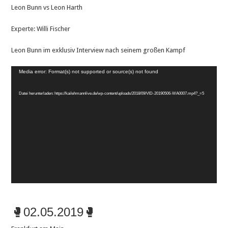
Leon Bunn vs Leon Harth
Experte: Willi Fischer
Leon Bunn im exklusiv Interview nach seinem großen Kampf
Video-
Media error: Format(s) not supported or source(s) not found
Player
Datei herunterladen: https://kailehmannlive.de/wp-content/uploads/2018/09/VID-20190506-WA0007.mp4?_=5
🥊02.05.2019🥊