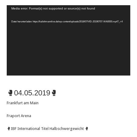
Video-
Media error: Format(s) not supported or source(s) not found
Player
Datei herunterladen: https://kailehmannlive.de/wp-content/uploads/2018/07/VID-20190707-WA0000.mp4?_=4
🥊04.05.2019🥊
Frankfurt am Main
Fraport Arena
🥊IBF International Titel Halbschwergewicht 🥊